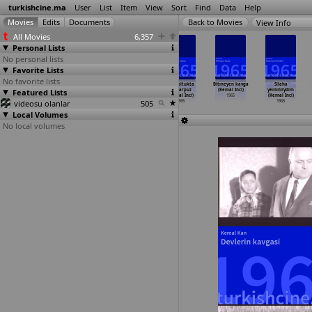
turkishcine.ma
User
List
Item
View
Sort
Find
Data
Help
View Info
All Movies
6,357
Personal Lists
No personal lists
Favorite Lists
No favorite lists
Aman dünya
Baslik
Beles Osman
Bir koltukta
Bitmeyen kavga
Silaha
Featured Lists
ne dar imis
(Kemal Inci)
(Kemal Inci)
iki karpuz
(Kemal Inci)
yeminliydim
(Kemal Inci)
1965
1965
(Kemal Inci)
1965
(Kemal Inci)
videosu olanlar
1965
505
1965
1965
Local Volumes
No local volumes