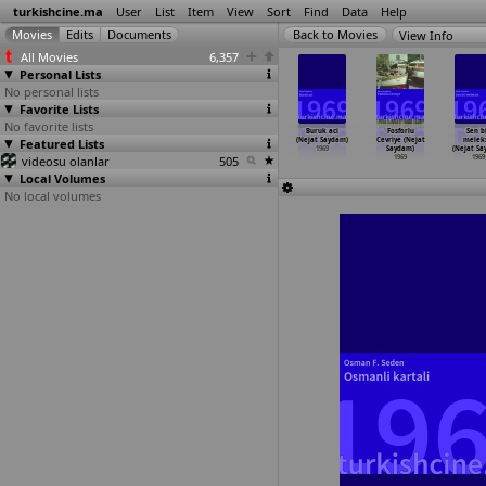
turkishcine.ma
User
List
Item
View
Sort
Find
Data
Help
View Info
All Movies
6,357
Personal Lists
No personal lists
Favorite Lists
No favorite lists
dus (Hulki
Turist Ömer Ara
Turist Ömer
Ask mabudesi
Buruk aci
Fosforlu
Sen b
Saner)
Featured Lists
bistan'da
Arabistan'da
(Nejat Saydam)
(Nejat Saydam)
Cevriye (Nejat
melek
1969
(Hulki Saner)
(Hulki Saner)
1969
1969
Saydam)
(Nejat Sa
videosu olanlar
1969
1969
505
1969
1969
Local Volumes
No local volumes