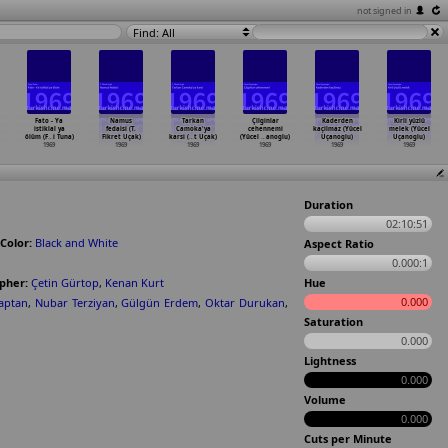
not signed in
Find: All
Fato - Ya
Namus
Tarkan
Çilginlar
Kaderden
Kirli yüzlü
istiklal ya
fedaisi (T.
Camoka'ya
cehennemi
kaçilmaz (Yücel
melek (Yücel
ölüm (F
…
i Tuna)
Fikret Uçak)
karsi (
…
t Uçak)
(Yücel
…
anoglu)
Uçanoglu)
Uçanoglu)
1969
1969
1969
1969
1969
1969
Duration
02:10:51
Color:
Black and White
Aspect Ratio
0.000:1
pher:
Çetin Gürtop
,
Kenan Kurt
Hue
0.000
Kaptan
,
Nubar Terziyan
,
Gülgün Erdem
,
Oktar Durukan
,
Saturation
0.000
Lightness
0.000
Volume
0.000
Cuts per Minute