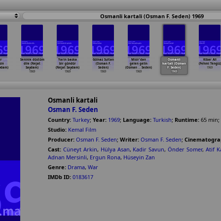
Osmanli kartali (Osman F. Seden) 1969
ir
Seninle düstüm
Yarin baska
Gülnaz Sultan
Misir'dan
Osmanli
Kibar Ali
sin
dile (Nejat
bir gündür
(Osman F.
gelen gelin
kartali (Osman
(Fehmi Tengiz)
ydam)
Saydam)
(Nejat Saydam)
Seden)
(Osman
…
Seden)
F. Seden)
1969
1969
1969
1969
1969
1969
Osmanli kartali
Osman F. Seden
Country:
Turkey
;
Year:
1969
;
Language:
Turkish
;
Runtime:
65
min
;
Studio:
Kemal Film
Producer:
Osman F. Seden
;
Writer:
Osman F. Seden
;
Cinematogra
Cast:
Cüneyt Arkin
,
Hülya Asan
,
Kadir Savun
,
Önder Somer
,
Atif 
Adnan Mersinli
,
Ergun Rona
,
Hüseyin Zan
Genre:
Drama
,
War
IMDb ID:
0183617