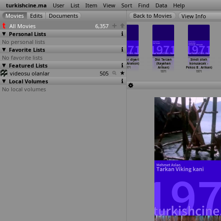
turkishcine.ma
User
List
Item
View
Sort
Find
Data
Help
View Info
All Movies
6,357
Personal Lists
No personal lists
Favorite Lists
No favorite lists
Yarin
Gölgen bile
Gönül hirsizi
Sahinler diyari
Disi Tarzan
Simdi silah
Featured Lists
aglayacagim
benden korkar
(Arsevir
(Ilhan Arakon)
(Kayahan
konusacak -
(Orhan Aksoy)
(Mümtaz
…
paslan)
Alyanak)
1971
Arikan)
Pekos B
…
Arikan)
videosu olanlar
1971
1971
1971
505
1971
1971
Local Volumes
No local volumes