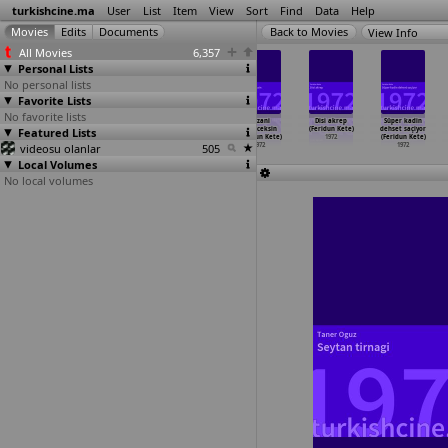
turkishcine.ma
User
List
Item
View
Sort
Find
Data
Help
View Info
All Movies
6,357
Personal Lists
No personal lists
Favorite Lists
No favorite lists
Estergon kalesi
Istanbul
Hedefte bes
Cezani
Disi akrep
Süper kadin
Featured Lists
(Kemal Kan)
kabadayisi
adam (Birsen
çekeceksin
(Feridun Kete)
dehset saçiyor
1972
kara mu
…
al Kan)
Kaya)
(Feridun Kete)
1972
(Feridun Kete)
videosu olanlar
1972
1972
505
1972
1972
Local Volumes
No local volumes