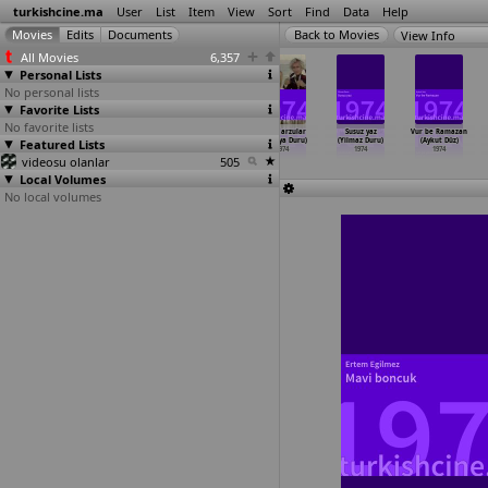
turkishcine.ma
User
List
Item
View
Sort
Find
Data
Help
View Info
All Movies
6,357
Personal Lists
No personal lists
Favorite Lists
No favorite lists
Aç gözünü
Bedrana
Çilgin arzular
Çilgin arzular
Susuz yaz
Vur be Ramazan
Featured Lists
Mehmet
(Süreyya Duru)
(Süreyya Duru)
(Süreyya Duru)
(Yilmaz Duru)
(Aykut Düz)
(Süreyya Duru)
1974
1974
1974
1974
1974
videosu olanlar
1974
505
Local Volumes
No local volumes