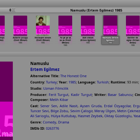
Namuslu (Ertem Egilmez) 1985
leyiz
Acilarin çocugu
Herseyim sensin
Ya ya ya sa
Asik oldum
Namuslu (Ertem
Katiller de
Düz)
(Ümit Efekan)
(Ümit Efekan)
sa sa (Ümit
(Ertem Egilmez)
Egilmez)
aglar (Orhan
1985
1985
Efekan)
1985
1985
Elmas)
1985
1985
Namuslu
Ertem Egilmez
Alternative Title:
The Honest One
Country:
Turkey
;
Year:
1985
;
Language:
Turkish
;
Runtime:
93
min
;
Studio:
Uzman Filmcilik
Producer:
Ferit Turgut
,
Kadir Turgut
;
Writer:
Basar Sabuncu
;
Ci
Composer:
Melih Kibar
Cast:
Sener Sen
,
Adile Nasit
,
Aysen Gruda
,
Erdal Özyagcilar
,
Erg
Tuncer Sevi
,
Bilge Zobu
,
Sevim Çalisgir
,
Meray Ülgen
,
Metin Çekme
Ali Sarioglu
,
Hülya Kutlubay
,
Hasmet Zeybek
,
Oktay Güzeloglu
,
Yas
Genre:
Comedy
,
Drama
IMDb ID:
0263776