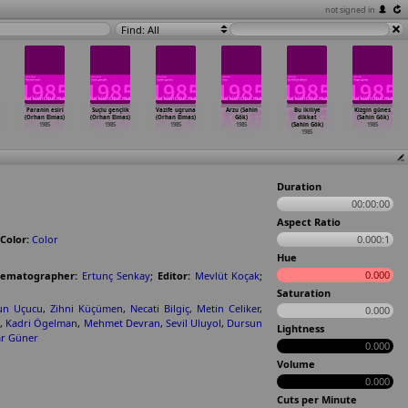
not signed in
Find: All
Paranin esiri
Suçlu gençlik
Vazife ugruna
Arzu (Sahin
Bu ikiliye
Kizgin günes
(Orhan Elmas)
(Orhan Elmas)
(Orhan Elmas)
Gök)
dikkat
(Sahin Gök)
1985
1985
1985
1985
(Sahin Gök)
1985
1985
Duration
00:00:00
Aspect Ratio
Color:
Color
0.000:1
Hue
0.000
nematographer:
Ertunç Senkay
;
Editor:
Mevlüt Koçak
;
Saturation
un Uçucu
,
Zihni Küçümen
,
Necati Bilgiç
,
Metin Celiker
,
0.000
z
,
Kadri Ögelman
,
Mehmet Devran
,
Sevil Uluyol
,
Dursun
Lightness
ar Güner
0.000
Volume
0.000
Cuts per Minute