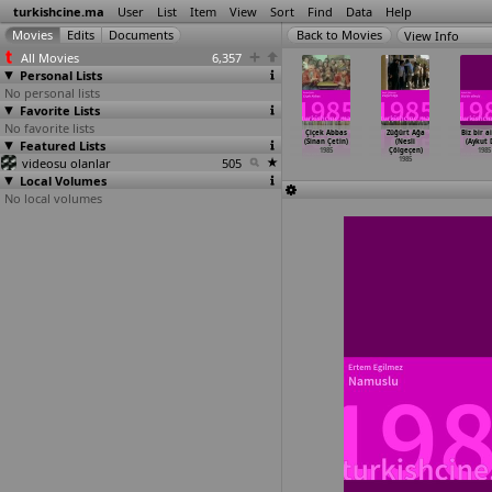
turkishcine.ma
User
List
Item
View
Sort
Find
Data
Help
View Info
All Movies
6,357
Personal Lists
No personal lists
Favorite Lists
No favorite lists
ür yüzümü
Ikizler (Yilmaz
Kirlangiç
14 numara
Çiçek Abbas
Züğürt Ağa
Biz bir ai
(Yilmaz
Featured Lists
Atadeniz)
firtinasi
(Sinan Çetin)
(Sinan Çetin)
(Nesli
(Aykut 
tadeniz)
1985
(Atilla
…
ndemir)
1985
1985
Çölgeçen)
1985
1985
videosu olanlar
1985
505
1985
Local Volumes
No local volumes