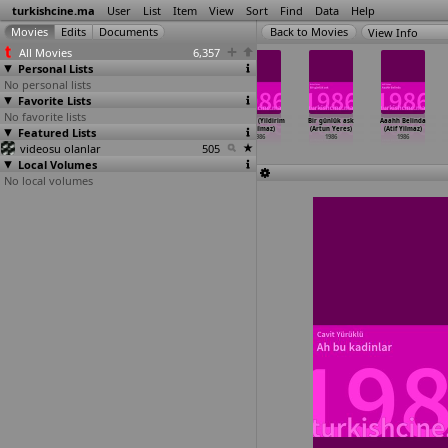
turkishcine.ma
User
List
Item
View
Sort
Find
Data
Help
View Info
All Movies
6,357
Personal Lists
No personal lists
Favorite Lists
No favorite lists
Son Urfali
Garip
Kara diken
Dügüm (Yildirim
Bir günlük ask
Aaahh Belinda
Featured Lists
(Ömer Ugur)
(Memduh Ün)
(Yavuz
Yanilmaz)
(Artun Yeres)
(Atif Yilmaz)
1986
1986
Yalinkiliç)
1986
1986
1986
videosu olanlar
1986
505
Local Volumes
No local volumes