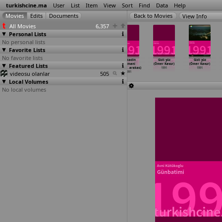
turkishcine.ma
User
List
Item
View
Sort
Find
Data
Help
View Info
All Movies
6,357
Personal Lists
No personal lists
Favorite Lists
No favorite lists
Acilar ve
Ah.. gardasim
Menekse Koyu
Bir kadin
Gizli yüz
Gizli yüz
Featured Lists
arzular (Ahmet
(Kadir Inanir)
(Barbro
düsmani
(Ömer Kavur)
(Ömer Kavur)
Hossöyler)
1991
Karabuda)
(Hüseyi
…
arakas)
1991
1991
videosu olanlar
1991
1991
505
1991
Local Volumes
No local volumes