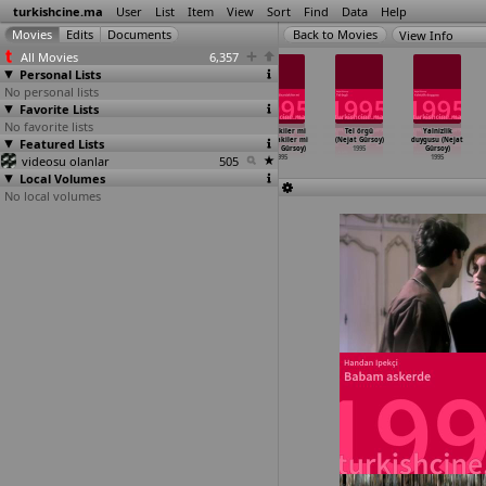
turkishcine.ma
User
List
Item
View
Sort
Find
Data
Help
View Info
All Movies
6,357
Personal Lists
No personal lists
Favorite Lists
No favorite lists
Yaman gazeteci
Sekizinci saat
Dügüm (Gökhan
Içerdekiler mi
Tel örgü
Yalnizlik
Featured Lists
(Oguz Gözen)
(Cemal Gözütok)
Güney)
disardakiler mi
(Nejat Gürsoy)
duygusu (Nejat
1995
1995
1995
(Nejat Gürsoy)
1995
Gürsoy)
videosu olanlar
505
1995
1995
Local Volumes
No local volumes