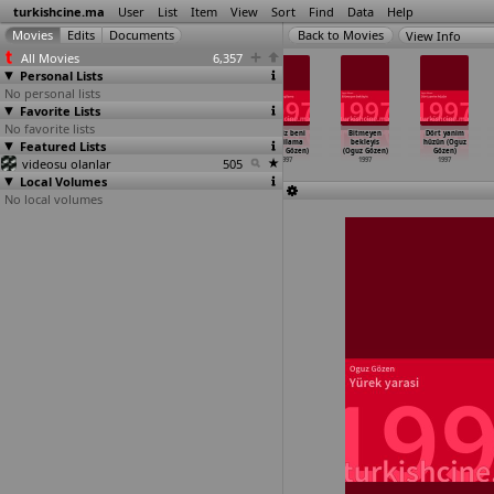
turkishcine.ma
User
List
Item
View
Sort
Find
Data
Help
View Info
All Movies
6,357
Personal Lists
No personal lists
Favorite Lists
No favorite lists
Drejan
Aksamci
Babama masallah
Bensiz beni
Bitmeyen
Dört yanim
Featured Lists
(Sahin Gök)
(Oguz Gözen)
(Oguz Gözen)
yargilama
bekleyis
hüzün (Oguz
1997
1997
1997
(Oguz Gözen)
(Oguz Gözen)
Gözen)
videosu olanlar
505
1997
1997
1997
Local Volumes
No local volumes