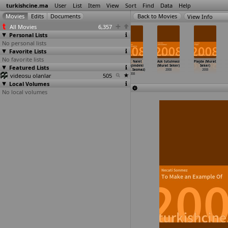
turkishcine.ma
User
List
Item
View
Sort
Find
Data
Help
View Info
All Movies
6,357
Personal Lists
No personal lists
Favorite Lists
No favorite lists
Dilber'in
Dilber'in
O... çocuklari
Muro: Nalet
Ask tutulmasi
Plajda (Murat
Featured Lists
sekiz günü
sekiz günü
(Murat
olsun içimdeki
(Murat Seker)
Seker)
(Cemal San)
(Cemal San)
Saraçoglu)
insan s
…
Sasmaz)
2008
2008
videosu olanlar
2008
2008
2008
505
2008
Local Volumes
No local volumes