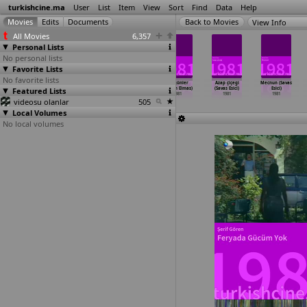
turkishcine.ma
User
List
Item
View
Sort
Find
Data
Help
View Info
All Movies
6,357
Personal Lists
No personal lists
Favorite Lists
No favorite lists
Uyanik aptallar
Yasak ask
Hababam sinifi
Aci günler
Azap çiçegi
Mecnun (Savas
Featured Lists
(Ümit Efekan)
(Ümit Efekan)
güle güle
(Orhan Elmas)
(Savas Esici)
Esici)
1981
1981
(Ertem Egilmez)
1981
1981
1981
videosu olanlar
1981
505
Local Volumes
No local volumes