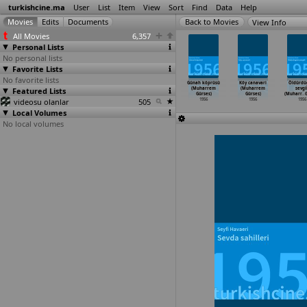
turkishcine.ma
User
List
Item
View
Sort
Find
Data
Help
View Info
All Movies
6,357
Personal Lists
No personal lists
Favorite Lists
No favorite lists
Sehir
Ölmüs bir
Yalancinin mumu
Kadifeden
Günah köprüsü
Köy canavari
Öldürd
ildizlari
Featured Lists
kadinin evraki
(Semih Evin)
kesesi
(Muharrem
(Muharrem
sevgi
ri Ergün)
metruke
…
h Evin)
1956
(Semih
…
Günal)
Gürses)
Gürses)
(Muharr
…
G
1956
videosu olanlar
1956
505
1956
1956
1956
1956
Local Volumes
No local volumes