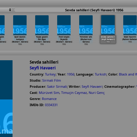
Sevda sahilleri (Seyfi Havaeri) 1956
ügüm
Sazli damin
Yayla güzeli
Yedi köyün
Yetimler ahi
Sevda sahilleri
Evlat hasreti
li
kahpesi
Gül Ayse
Zeynebi
(Muharrem
(Seyfi Havaeri)
(Rahmi Kafadar
ürses)
(Muharr
…
Gürses)
(Muharr
…
Gürses)
(Muharr
…
Gürses)
Gürses)
1956
1956
1956
1956
1956
1956
Sevda sahilleri
Seyfi Havaeri
Country:
Turkey
;
Year:
1956
;
Language:
Turkish
;
Color:
Black and 
Studio:
Sirmali Film
Producer:
Sakir Sirmali
;
Writer:
Seyfi Havaeri
;
Cinematographer:
Cast:
Mürüvet Sim
,
Timuçin Caymaz
,
Nuri Genç
Genre:
Romance
IMDb ID:
0334331