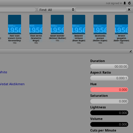
not signed in
Find: All
Fakir kizin
Ölüm deresi
Günah bizimdir
Babamin
Gecekondu
Birakin
)
kismeti (Çetin
(Selahattin
(Mehmet Muhtar)
intikami
yosmasi
yasayalim
Karamanbey)
Mogol)
1956
(Ihsan Nuyan)
(Nedim Otyam)
(Kadri Ögelman)
1956
1956
1956
1956
1956
Duration
00:00:00
White
Aspect Ratio
0.000:1
Vedat Akdikmen
Hue
0.000
Saturation
0.000
Lightness
0.000
Volume
0.000
Cuts per Minute